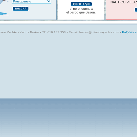
NAUTICO VILLA S
si no encuentra
el barco que desea.
cora Yachts
- Yachts Broker • Tlf: 619 187 350 • E-mail: barcos@bitacorayachts.com •
Polï¿½tica